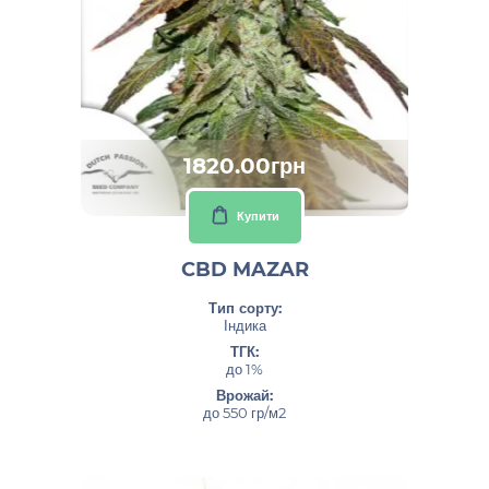
1820.00грн
Купити
CBD MAZAR
Тип сорту:
Індика
ТГК:
до 1%
Врожай:
до 550 гр/м2