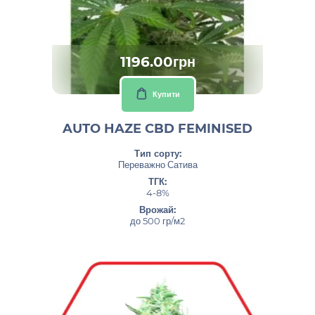
1196.00грн
Купити
AUTO HAZE CBD FEMINISED
Тип сорту:
Переважно Сатива
ТГК:
4-8%
Врожай:
до 500 гр/м2