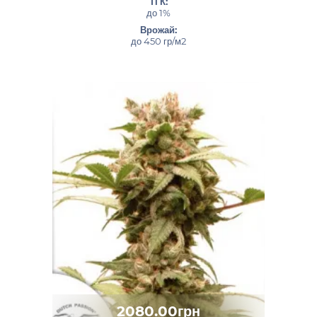
ТГК:
до 1%
Врожай:
до 450 гр/м2
2080.00грн