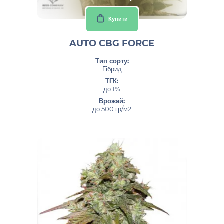
Купити
AUTO CBG FORCE
Тип сорту:
Гібрид
ТГК:
до 1%
Врожай:
до 500 гр/м2