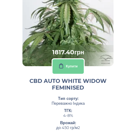
1817.40грн
Купити
CBD AUTO WHITE WIDOW
FEMINISED
Тип сорту:
Переважно Індика
ТГК:
4-8%
Врожай:
до 450 гр/м2