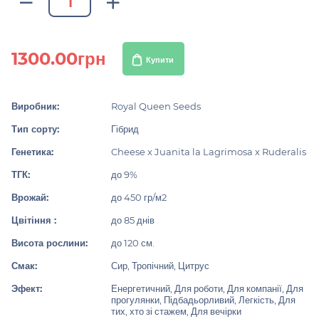
1300.00грн
Купити
Виробник:
Royal Queen Seeds
Тип сорту:
Гібрид
Генетика:
Cheese x Juanita la Lagrimosa x Ruderalis
ТГК:
до 9%
Врожай:
до 450 гр/м2
Цвітіння :
до 85 днів
Висота рослини:
до 120 см.
Смак:
Сир, Тропічний, Цитрус
Эфект:
Енергетичний, Для роботи, Для компанії, Для
прогулянки, Підбадьорливий, Легкість, Для
тих, хто зі стажем, Для вечірки