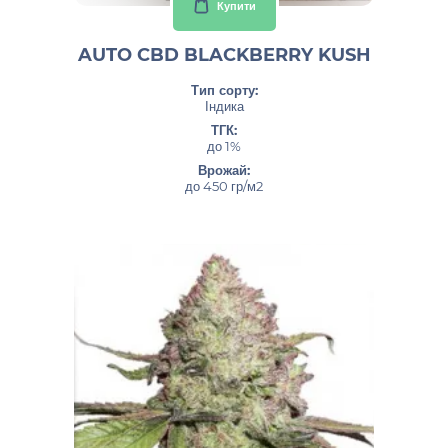
Купити
AUTO CBD BLACKBERRY KUSH
Тип сорту:
Індика
ТГК:
до 1%
Врожай:
до 450 гр/м2