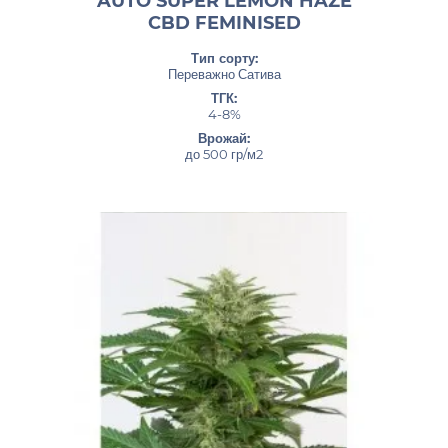
AUTO SUPER LEMON HAZE
CBD FEMINISED
Тип сорту:
Переважно Сатива
ТГК:
4-8%
Врожай:
до 500 гр/м2