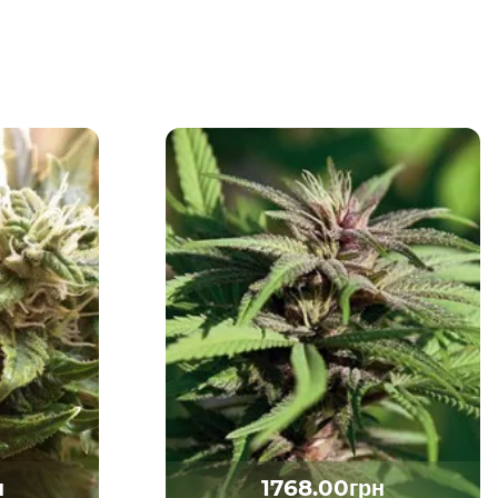
н
1768.00грн