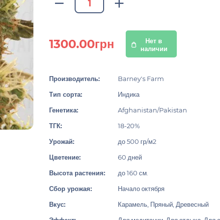
1300.00грн
Нет в
наличии
Производитель:
Barney's Farm
Тип сорта:
Индика
Генетика:
Afghanistan/Pakistan
ТГК:
18-20%
Урожай:
до 500 гр/м2
Цветение:
60 дней
Высота растения:
до 160 см.
Сбор урожая:
Начало октября
Вкус:
Карамель, Пряный, Древесный