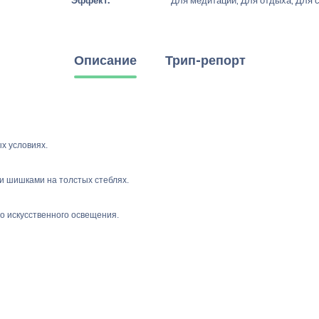
Эффект:
Для медитации, Для отдыха, Для 
Описание
Трип-репорт
х условиях.
и шишками на толстых стеблях.
о искусственного освещения.