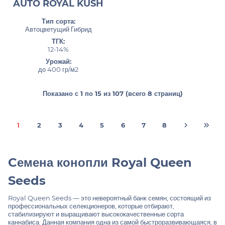
AUTO ROYAL KUSH
Тип сорта:
Автоцветущий Гибрид
ТГК:
12-14%
Урожай:
до 400 гр/м2
Показано с 1 по 15 из 107 (всего 8 страниц)
1
2
3
4
5
6
7
8
Cемена конопли Royal Queen
Seeds
Royal Queen Seeds — это невероятный банк семян, состоящий из
профессиональных селекционеров, которые отбирают,
стабилизируют и выращивают высококачественные сорта
каннабиса. Данная компания одна из самой быстроразвивающаяся, в