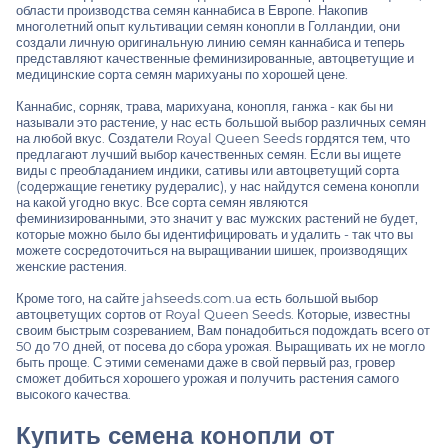
области производства семян каннабиса в Европе. Накопив
многолетний опыт культивации семян конопли в Голландии, они
создали личную оригинальную линию семян каннабиса и теперь
представляют качественные
феминизированные
,
автоцветущие
и
медицинские сорта семян марихуаны
по хорошей цене.
Каннабис, сорняк, трава, марихуана, конопля, ганжа - как бы ни
называли это растение, у нас есть большой выбор различных семян
на любой вкус. Создатели Royal Queen Seeds гордятся тем, что
предлагают лучший выбор качественных семян. Если вы ищете
виды с преобладанием индики, сативы или автоцветущий сорта
(содержащие генетику рудералис), у нас найдутся семена конопли
на какой угодно вкус. Все сорта семян являются
феминизированными, это значит у вас мужских растений не будет,
которые можно было бы идентифицировать и удалить - так что вы
можете сосредоточиться на выращивании шишек, производящих
женские растения.
Кроме того, на сайте jahseeds.com.ua есть большой выбор
автоцветущих сортов от Royal Queen Seeds. Которые, известны
своим быстрым созреванием, Вам понадобиться подождать всего от
50 до 70 дней, от посева до сбора урожая. Выращивать их не могло
быть проще. С этими семенами даже в свой первый раз, гровер
сможет добиться хорошего урожая и получить растения самого
высокого качества.
Купить семена конопли от