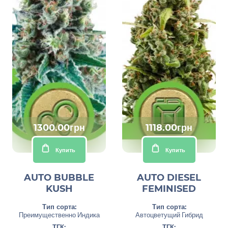
1300.00грн
1118.00грн
Купить
Купить
AUTO BUBBLE
AUTO DIESEL
KUSH
FEMINISED
Тип сорта:
Тип сорта:
Преимущественно Индика
Автоцветущий Гибрид
ТГК:
ТГК: