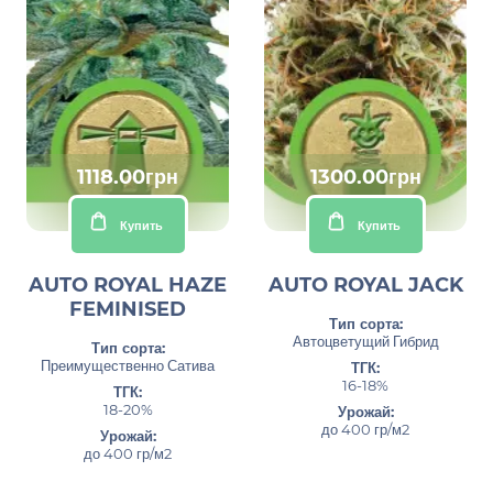
1118.00грн
1300.00грн
Купить
Купить
AUTO ROYAL HAZE
AUTO ROYAL JACK
FEMINISED
Тип сорта:
Автоцветущий Гибрид
Тип сорта:
Преимущественно Сатива
ТГК:
16-18%
ТГК:
18-20%
Урожай:
до 400 гр/м2
Урожай:
до 400 гр/м2