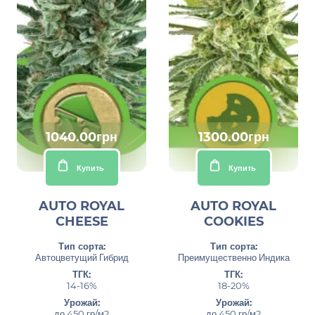
1040.00грн
1300.00грн
Купить
Купить
AUTO ROYAL
AUTO ROYAL
CHEESE
COOKIES
Тип сорта:
Тип сорта:
Автоцветущий Гибрид
Преимущественно Индика
ТГК:
ТГК:
14-16%
18-20%
Урожай:
Урожай:
до 450 гр/м2
до 450 гр/м2