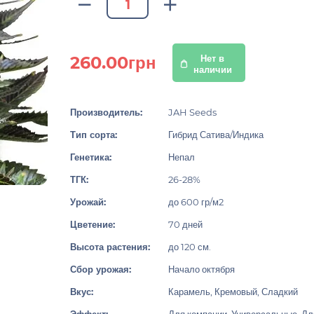
260.00грн
Нет в
наличии
Производитель:
JAH Seeds
Тип сорта:
Гибрид Сатива/Индика
Генетика:
Непал
ТГК:
26-28%
Урожай:
до 600 гр/м2
Цветение:
70 дней
Высота растения:
до 120 см.
Сбор урожая:
Начало октября
Вкус:
Карамель, Кремовый, Сладкий