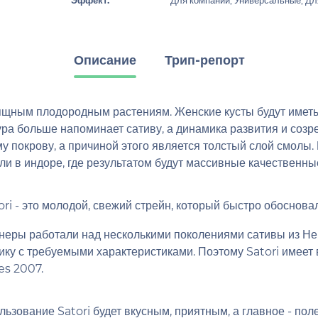
Эффект:
Для компании, Универсальные, Дл
Описание
Трип-репорт
зящным плодородным растениям. Женские кусты будут имет
ура больше напоминает сативу, а динамика развития и соз
му покрову, а причиной этого является толстый слой смолы
ли в индоре, где результатом будут массивные качественны
ri - это молодой, свежий стрейн, который быстро обоснова
онеры работали над несколькими поколениями сативы из Н
ику с требуемыми характеристиками. Поэтому Satori имеет 
es 2007.
ьзование Satori будет вкусным, приятным, а главное - поле