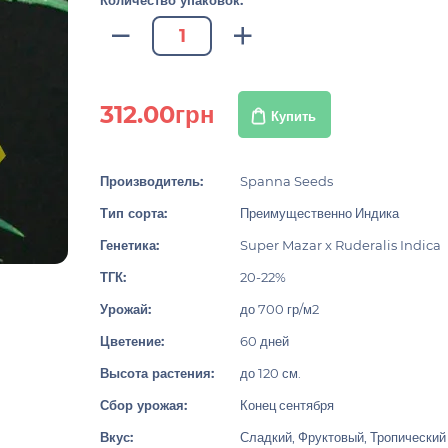
Количество упаковок:
312.00грн
Купить
Производитель:
Spanna Seeds
Тип сорта:
Преимущественно Индика
Генетика:
Super Mazar x Ruderalis Indica
ТГК:
20-22%
Урожай:
до 700 гр/м2
Цветение:
60 дней
Высота растения:
до 120 см.
Сбор урожая:
Конец сентября
Вкус:
Сладкий, Фруктовый, Тропический