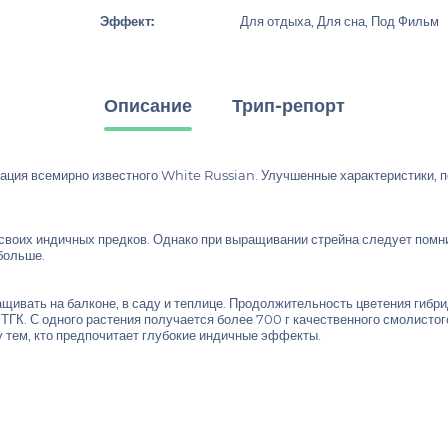
Эффект:
Для отдыха, Для сна, Под Фильм
Описание
Трип-репорт
ация всемирно известного White Russian. Улучшенные характеристики, 
своих индичных предков. Однако при выращивании стрейна следует помнит
больше.
ащивать на балконе, в саду и теплице. Продолжительность цветения гибри
и ТГК. С одного растения получается более 700 г качественного смолист
у тем, кто предпочитает глубокие индичные эффекты.