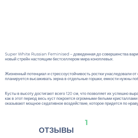
Super White Russian Feminised – доведенная до совершенства вари
новый стрейн настоящим бестселлером мира коноплевых.
Жизненный потенциал и стрессоустойчивость ростки унаследовали от 
планируется высаживать зерна в отдельные горшки, емкости нужны по
Кусты в высоту достигают всего 120 см, что позволяет их успешно выр
как в этот период весь куст покроется огромными белыми кристаллам
оказывают мощное седативное воздействие, которое придется по нрав
1
ОТЗЫВЫ