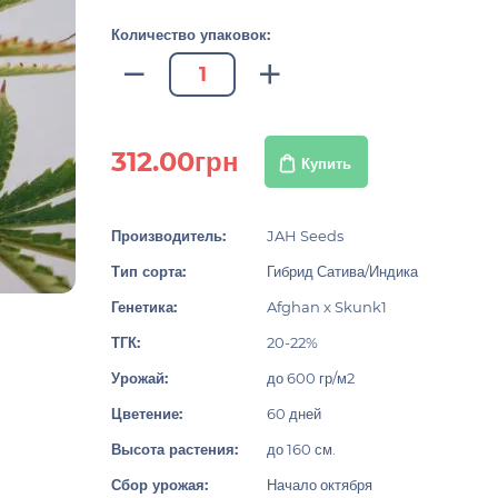
Количество упаковок:
312.00грн
Купить
Производитель:
JAH Seeds
Тип сорта:
Гибрид Сатива/Индика
Генетика:
Afghan x Skunk1
ТГК:
20-22%
Урожай:
до 600 гр/м2
Цветение:
60 дней
Высота растения:
до 160 см.
Сбор урожая:
Начало октября