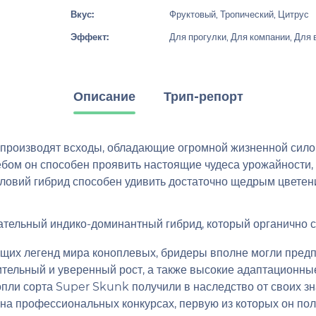
Вкус:
Фруктовый, Тропический, Цитрус
Эффект:
Для прогулки, Для компании, Для 
Описание
Трип-репорт
роизводят всходы, обладающие огромной жизненной силой,
бом он способен проявить настоящие чудеса урожайности, 
овий гибрид способен удивить достаточно щедрым цветен
ательный индико-доминантный гибрид, который органично с
щих легенд мира коноплевых, бридеры вполне могли предпо
ительный и уверенный рост, а также высокие адаптационны
и сорта Super Skunk получили в наследство от своих зна
на профессиональных конкурсах, первую из которых он полу