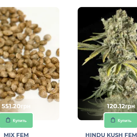
551.20грн
120.12грн
Купить
Купить
MIX FEM
HINDU KUSH FEM