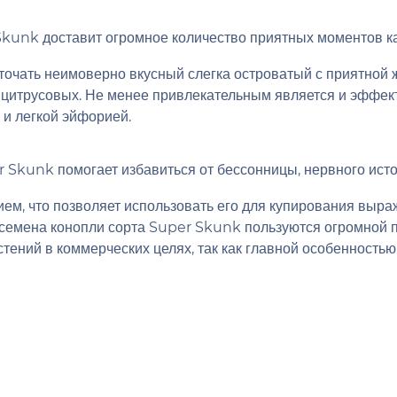
unk доставит огромное количество приятных моментов как
очать неимоверно вкусный слегка островатый с приятной ж
 цитрусовых. Не менее привлекательным является и эффект
и легкой эйфорией.
 Skunk помогает избавиться от бессонницы, нервного ист
м, что позволяет использовать его для купирования выра
мена конопли сорта Super Skunk пользуются огромной по
астений в коммерческих целях, так как главной особенност