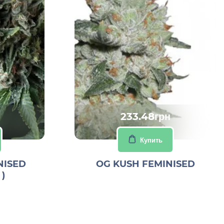
233.48грн
Купить
NISED
OG KUSH FEMINISED
)