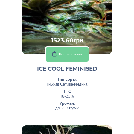
1523.60грн
Нет в наличии
ICE COOL FEMINISED
Тип сорта:
Гибрид Сатива/Индика
ТГК:
18-20%
Урожай:
до 500 гр/м2