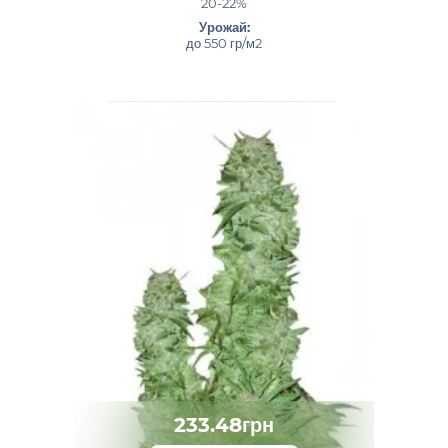
20-22%
Урожай:
до 550 гр/м2
233.48грн