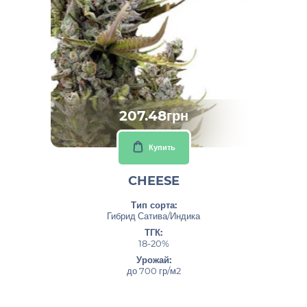
207.48грн
Купить
CHEESE
Тип сорта:
Гибрид Сатива/Индика
ТГК:
18-20%
Урожай:
до 700 гр/м2