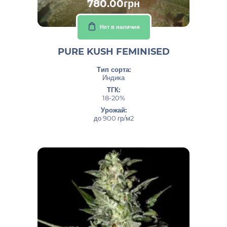
780.00грн
Нет в наличии
PURE KUSH FEMINISED
Тип сорта:
Индика
ТГК:
18-20%
Урожай:
до 900 гр/м2