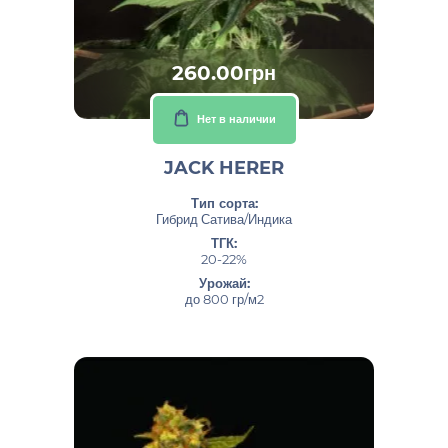
260.00грн
Нет в наличии
JACK HERER
Тип сорта:
Гибрид Сатива/Индика
ТГК:
20-22%
Урожай:
до 800 гр/м2