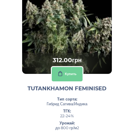
312.00грн
Купить
TUTANKHAMON FEMINISED
Тип сорта:
Гибрид Сатива/Индика
ТГК:
22-24%
Урожай:
до 800 гр/м2