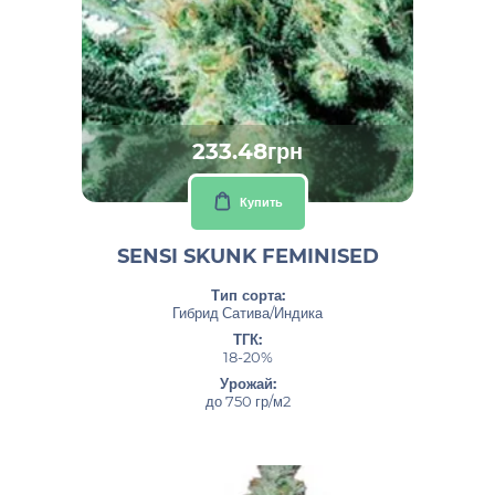
233.48грн
Купить
SENSI SKUNK FEMINISED
Тип сорта:
Гибрид Сатива/Индика
ТГК:
18-20%
Урожай:
до 750 гр/м2