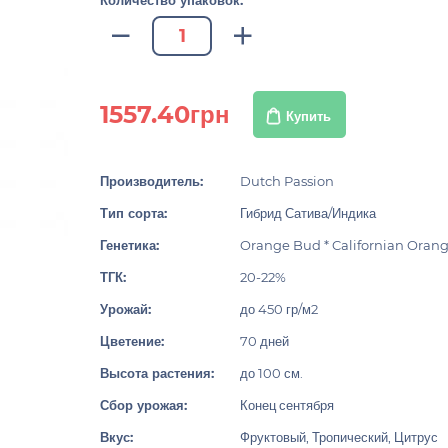
Количество упаковок:
1557.40грн
Купить
Производитель:
Dutch Passion
Тип сорта:
Гибрид Сатива/Индика
Генетика:
Orange Bud * Californian Oran
ТГК:
20-22%
Урожай:
до 450 гр/м2
Цветение:
70 дней
Высота растения:
до 100 см.
Сбор урожая:
Конец сентября
Вкус:
Фруктовый, Тропический, Цитрус