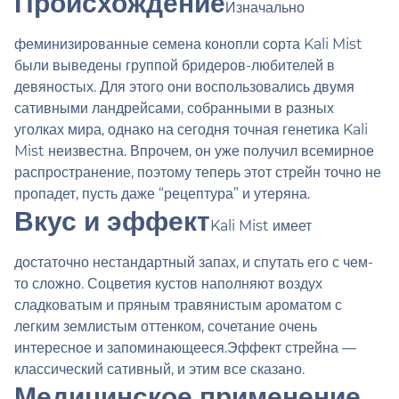
Происхождение
Изначально
феминизированные семена конопли сорта Kali Mist
были выведены группой бридеров-любителей в
девяностых. Для этого они воспользовались двумя
сативными ландрейсами, собранными в разных
уголках мира, однако на сегодня точная генетика Kali
Mist неизвестна. Впрочем, он уже получил всемирное
распространение, поэтому теперь этот стрейн точно не
пропадет, пусть даже “рецептура” и утеряна.
Вкус и эффект
Kali Mist имеет
достаточно нестандартный запах, и спутать его с чем-
то сложно. Соцветия кустов наполняют воздух
сладковатым и пряным травянистым ароматом с
легким землистым оттенком, сочетание очень
интересное и запоминающееся.Эффект стрейна —
классический сативный, и этим все сказано.
Медицинское применение