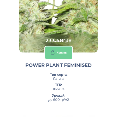
233.48грн
Купить
POWER PLANT FEMINISED
Тип сорта:
Сатива
ТГК:
18-20%
Урожай:
до 600 гр/м2