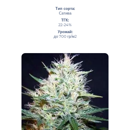
Тип сорта:
Сатива
ТГК:
22-24%
Урожай:
до 700 гр/м2