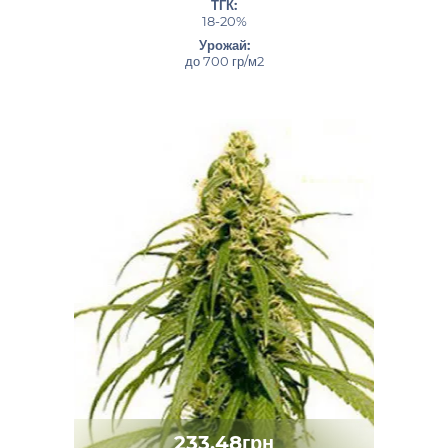
ТГК:
18-20%
Урожай:
до 700 гр/м2
233.48грн