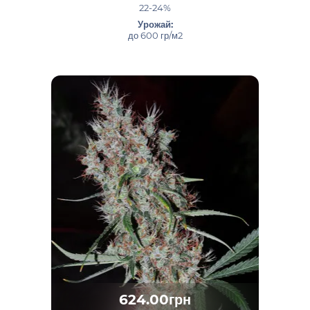
22-24%
Урожай:
до 600 гр/м2
624.00грн