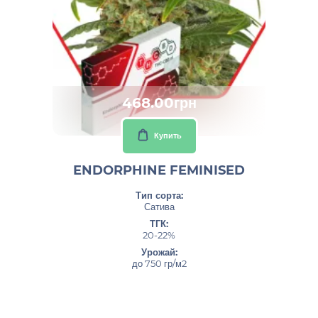
468.00грн
Купить
ENDORPHINE FEMINISED
Тип сорта:
Сатива
ТГК:
20-22%
Урожай:
до 750 гр/м2