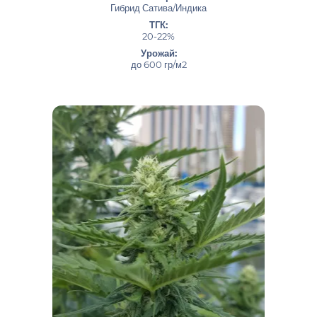
Гибрид Сатива/Индика
ТГК:
20-22%
Урожай:
до 600 гр/м2