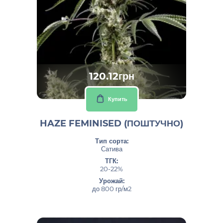
120.12грн
Купить
HAZE FEMINISED (ПОШТУЧНО)
Тип сорта:
Сатива
ТГК:
20-22%
Урожай:
до 800 гр/м2