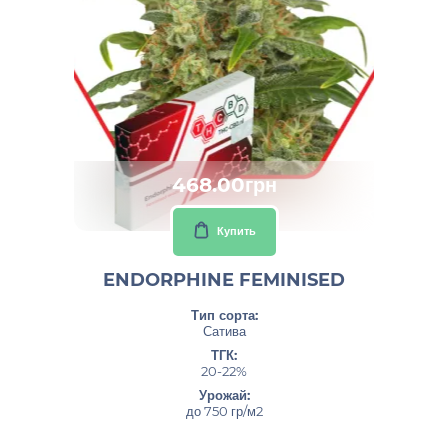
468.00грн
Купить
ENDORPHINE FEMINISED
Тип сорта:
Сатива
ТГК:
20-22%
Урожай:
до 750 гр/м2