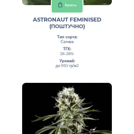
Купить
ASTRONAUT FEMINISED
(ПОШТУЧНО)
Тип сорта:
Сатива
ТГК:
26-28%
Урожай:
до 950 гр/м2