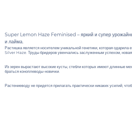
Super Lemon Haze Feminised – яркий и супер урожайны
и лайма.
Растишка является носителем уникальной генетики, которая одарила 
Silver Haze. Труды бридеров увенчались заслуженным успехом, новая
Из зерен вырастают высокие кусты, стебли которых имеют длинные меж
браться коноплеводы-новички.
Растениеводу не придется прилагать практически никаких усилий, чт