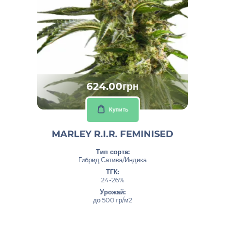
624.00грн
Купить
MARLEY R.I.R. FEMINISED
Тип сорта:
Гибрид Сатива/Индика
ТГК:
24-26%
Урожай:
до 500 гр/м2