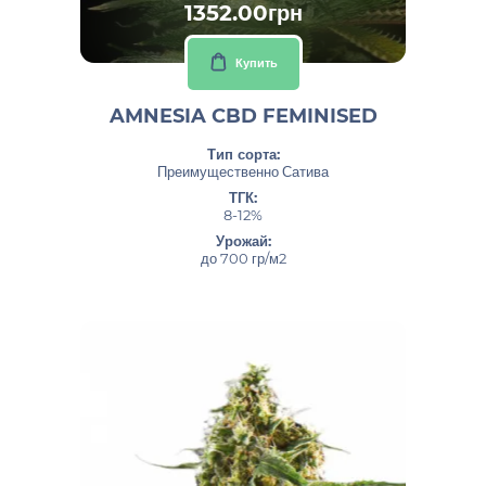
1352.00грн
Купить
AMNESIA CBD FEMINISED
Тип сорта:
Преимущественно Сатива
ТГК:
8-12%
Урожай:
до 700 гр/м2