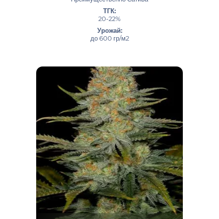
ТГК:
20-22%
Урожай:
до 600 гр/м2