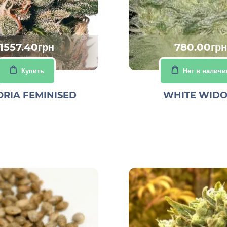
1557.40грн
780.00грн
Купить
Нет в наличи
ORIA FEMINISED
WHITE WID