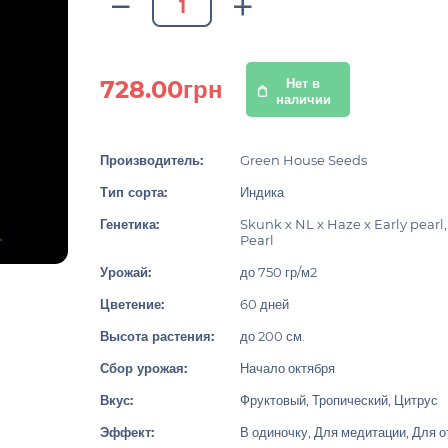
728.00грн
Нет в
наличии
Производитель:
Green House Seeds
Тип сорта:
Индика
Генетика:
Skunk x NL x Haze x Early pearl, 
Pearl
Урожай:
до 750 гр/м2
Цветение:
60 дней
Высота растения:
до 200 см.
Сбор урожая:
Начало октября
Вкус:
Фруктовый, Тропический, Цитрус
Эффект:
В одиночку, Для медитации, Для 