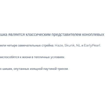
тишка является классическим представителем коноплевых
нили четыре замечательных стрейна: Haze, Skunk, NL и EarlyPearl.
риспособятся к жизни в тепличных условиях.
ых шишек, опутанных изящной паутиной трихом.