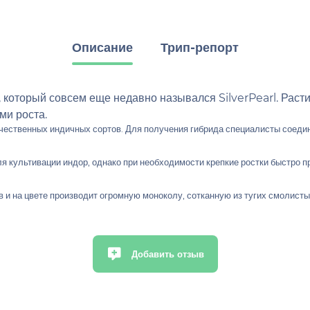
Описание
Трип-репорт
 который совсем еще недавно назывался SilverPearl. Рас
ми роста.
ачественных индичных сортов. Для получения гибрида специалисты соеди
 культивации индор, однако при необходимости крепкие ростки быстро п
в и на цвете производит огромную моноколу, сотканную из тугих смолист
Добавить отзыв