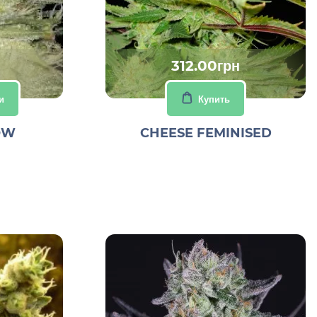
312.00грн
и
Купить
OW
CHEESE FEMINISED