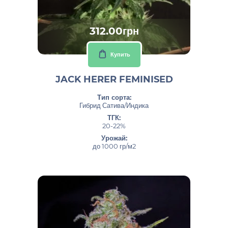
312.00грн
Купить
JACK HERER FEMINISED
Тип сорта:
Гибрид Сатива/Индика
ТГК:
20-22%
Урожай:
до 1000 гр/м2