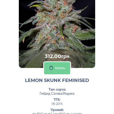
312.00грн
Купить
LEMON SKUNK FEMINISED
Тип сорта:
Гибрид Сатива/Индика
ТГК:
18-20%
Урожай:
до 800 гр.м2 / до 800 гр. с куста