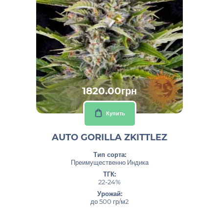
1820.00грн
Купить
AUTO GORILLA ZKITTLEZ
Тип сорта:
Преимущественно Индика
ТГК:
22-24%
Урожай:
до 500 гр/м2