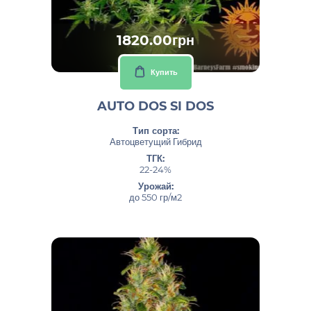
1820.00грн
Купить
AUTO DOS SI DOS
Тип сорта:
Автоцветущий Гибрид
ТГК:
22-24%
Урожай:
до 550 гр/м2