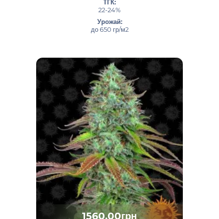
ТГК:
22-24%
Урожай:
до 650 гр/м2
1560.00грн