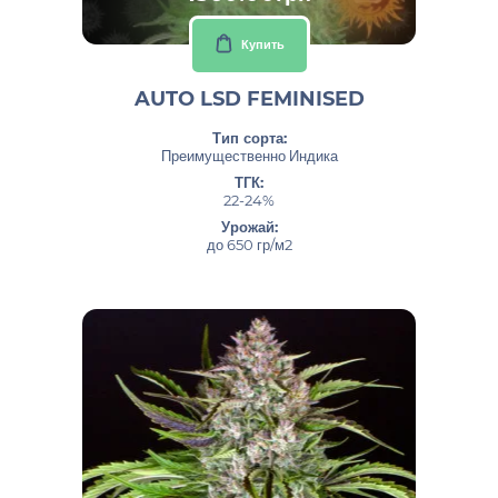
Купить
AUTO LSD FEMINISED
Тип сорта:
Преимущественно Индика
ТГК:
22-24%
Урожай:
до 650 гр/м2