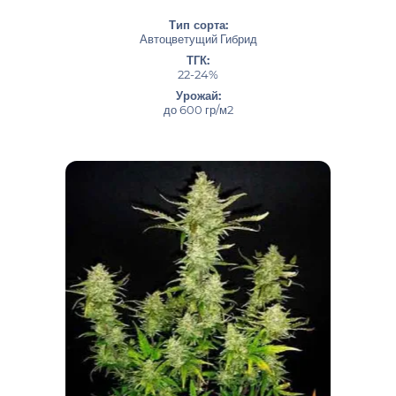
Тип сорта:
Автоцветущий Гибрид
ТГК:
22-24%
Урожай:
до 600 гр/м2