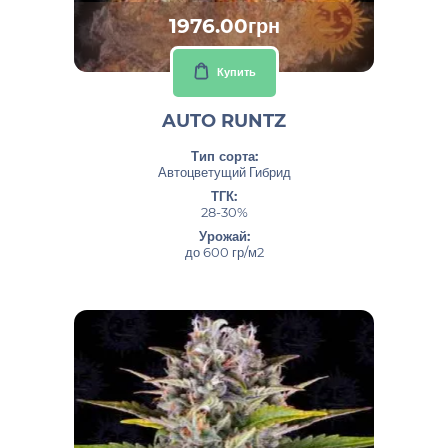
1976.00грн
Купить
AUTO RUNTZ
Тип сорта:
Автоцветущий Гибрид
ТГК:
28-30%
Урожай:
до 600 гр/м2