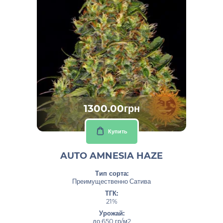
1300.00грн
Купить
AUTO AMNESIA HAZE
Тип сорта:
Преимущественно Сатива
ТГК:
21%
Урожай:
до 650 гр/м2