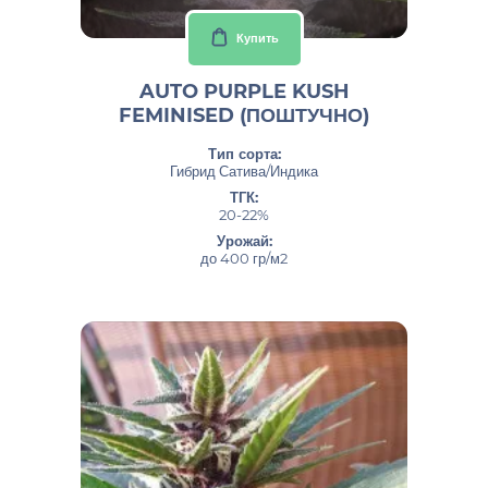
Купить
AUTO PURPLE KUSH
FEMINISED (ПОШТУЧНО)
Тип сорта:
Гибрид Сатива/Индика
ТГК:
20-22%
Урожай:
до 400 гр/м2