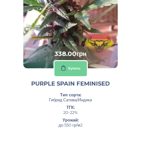
338.00грн
Купить
PURPLE SPAIN FEMINISED
Тип сорта:
Гибрид Сатива/Индика
ТГК:
20-22%
Урожай:
до 550 гр/м2