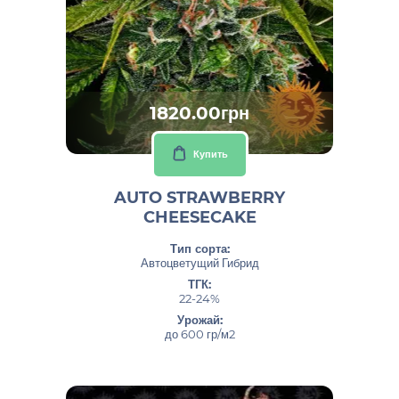
1820.00грн
Купить
AUTO STRAWBERRY
CHEESECAKE
Тип сорта:
Автоцветущий Гибрид
ТГК:
22-24%
Урожай:
до 600 гр/м2