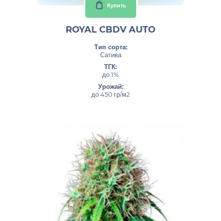
Купить
ROYAL CBDV AUTO
Тип сорта:
Сатива
ТГК:
до 1%
Урожай:
до 450 гр/м2