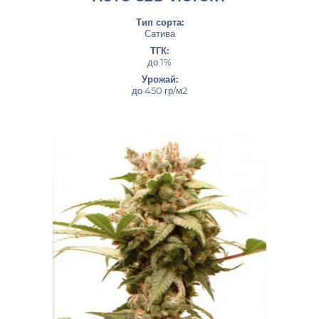
Тип сорта:
Сатива
ТГК:
до 1%
Урожай:
до 450 гр/м2