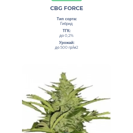
CBG FORCE
Тип сорта:
Гибрид
ТГК:
до 0,2%
Урожай:
до 500 гр/м2