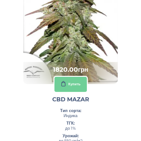
1820.00грн
Купить
CBD MAZAR
Тип сорта:
Индика
ТГК:
до 1%
Урожай:
до 550 гр/м2