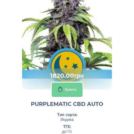
1820.00грн
Купить
PURPLEMATIC CBD AUTO
Тип сорта:
Индика
ТГК:
до 1%