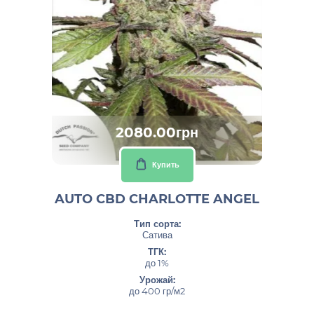
2080.00грн
Купить
AUTO CBD CHARLOTTE ANGEL
Тип сорта:
Сатива
ТГК:
до 1%
Урожай:
до 400 гр/м2