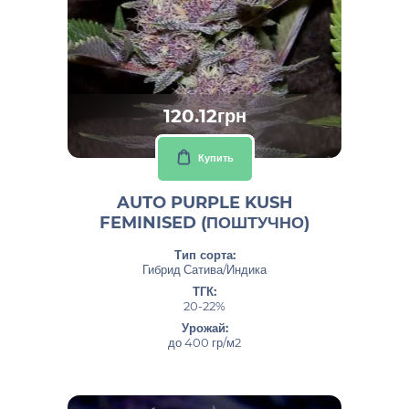
120.12грн
Купить
AUTO PURPLE KUSH
FEMINISED (ПОШТУЧНО)
Тип сорта:
Гибрид Сатива/Индика
ТГК:
20-22%
Урожай:
до 400 гр/м2