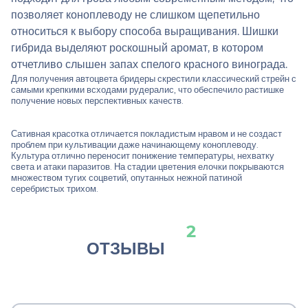
позволяет коноплеводу не слишком щепетильно
относиться к выбору способа выращивания. Шишки
гибрида выделяют роскошный аромат, в котором
отчетливо слышен запах спелого красного винограда.
Для получения автоцвета бридеры скрестили классический стрейн с
самыми крепкими всходами рудералис, что обеспечило растишке
получение новых перспективных качеств.
Сативная красотка отличается покладистым нравом и не создаст
проблем при культивации даже начинающему коноплеводу.
Культура отлично переносит понижение температуры, нехватку
света и атаки паразитов. На стадии цветения елочки покрываются
множеством тугих соцветий, опутанных нежной патиной
серебристых трихом.
2
ОТЗЫВЫ