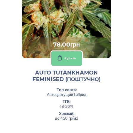
78.00грн
Купить
AUTO TUTANKHAMON
FEMINISED (ПОШТУЧНО)
Тип сорта:
Автоцветущий Гибрид
ТГК:
18-20%
Урожай:
до 450 гр/м2