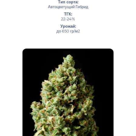
Тип сорта:
Автоцветущий Гибрид
ТГК:
22-24%
Урожай:
до 650 гр/м2