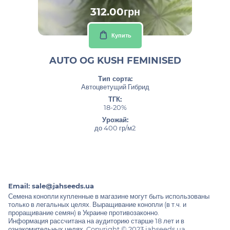
312.00грн
Купить
AUTO OG KUSH FEMINISED
Тип сорта:
Автоцветущий Гибрид
ТГК:
18-20%
Урожай:
до 400 гр/м2
Email:
sale@jahseeds.ua
Семена конопли купленные в магазине могут быть использованы
только в легальных целях. Выращивание конопли (в т.ч. и
проращивание семян) в Украине противозаконно.
Информация рассчитана на аудиторию старше 18 лет и в
ознакомительных целях. Copyright © 2023 jahseeds.ua