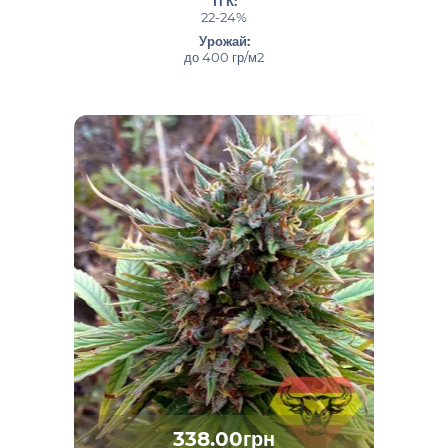
ТГК:
22-24%
Урожай:
до 400 гр/м2
338.00грн