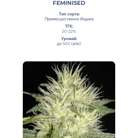
FEMINISED
Тип сорта:
Преимущественно Индика
ТГК:
20-22%
Урожай:
до 500 гр/м2