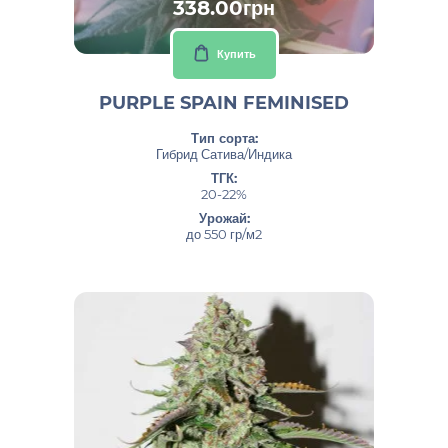
338.00грн
Купить
PURPLE SPAIN FEMINISED
Тип сорта:
Гибрид Сатива/Индика
ТГК:
20-22%
Урожай:
до 550 гр/м2