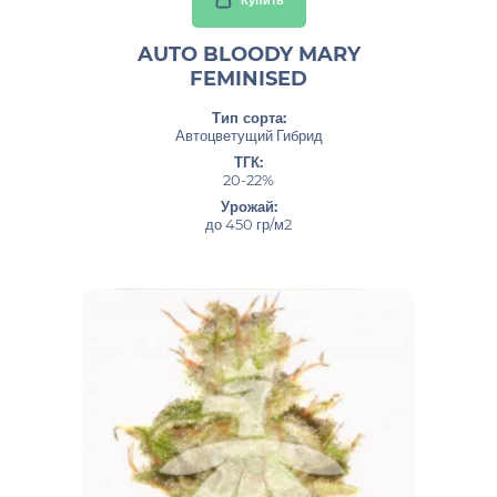
Купить
AUTO BLOODY MARY
FEMINISED
Тип сорта:
Автоцветущий Гибрид
ТГК:
20-22%
Урожай:
до 450 гр/м2