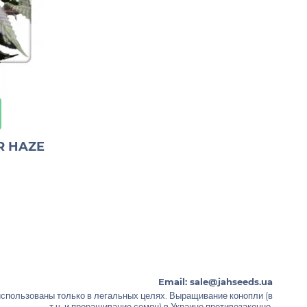
н
R HAZE
Email:
sale@jahseeds.ua
использованы только в легальных целях. Выращивание конопли (в
т.ч. и проращивание семян) в Украине противозаконно.